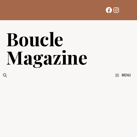
Aller
Facebook
Instag
au
contenu
Boucle
Magazine
MENU