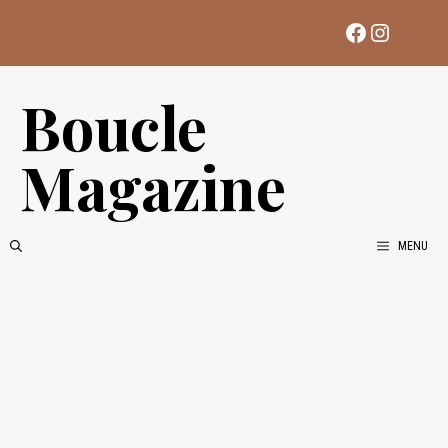
Aller
Facebook
Instag
au
contenu
Boucle
Magazine
MENU