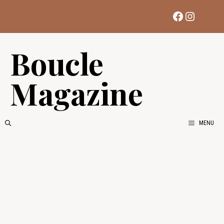
Aller
Facebook
Instag
au
contenu
Boucle
Magazine
MENU