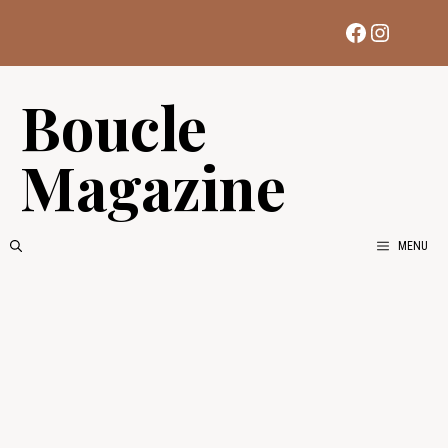
Aller
Facebook
Instag
au
contenu
Boucle
Magazine
MENU