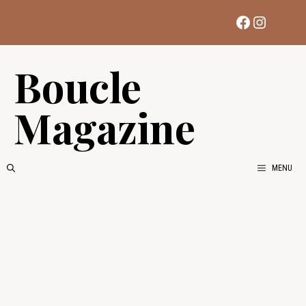
Aller
Facebook
Instag
au
contenu
Boucle
Magazine
MENU