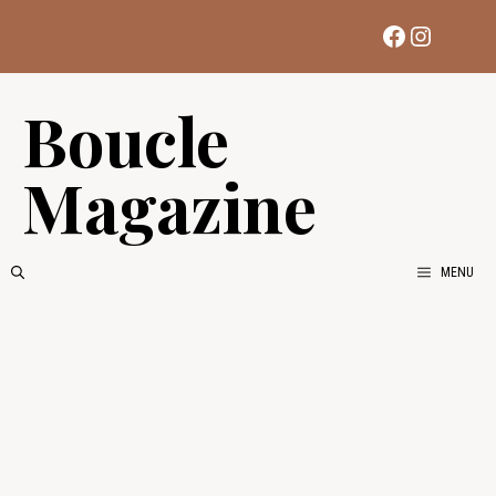
Aller
Facebook
Instag
au
contenu
Boucle
Magazine
MENU