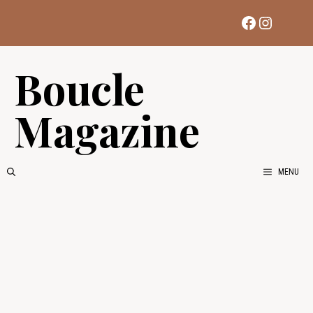
Aller
Facebook
Instag
au
contenu
Boucle
Magazine
MENU