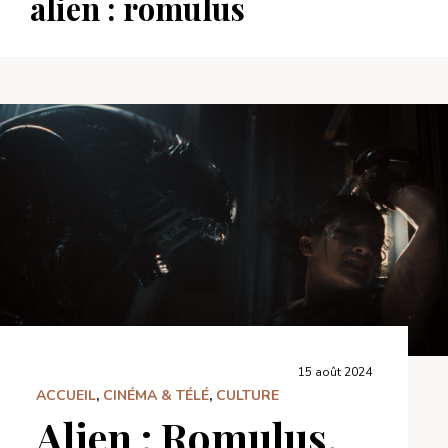
alien : romulus
15 août 2024
ACCUEIL
,
CINÉMA & TÉLÉ
,
CULTURE
Alien : Romulus,