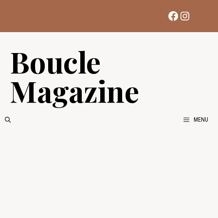
Aller
Facebook
Instag
au
contenu
Boucle
Magazine
MENU