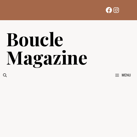
Aller
Facebook
Instag
au
contenu
Boucle
Magazine
MENU