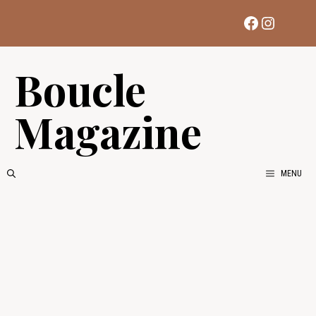
Aller
Facebook
Instag
au
contenu
Boucle
Magazine
MENU