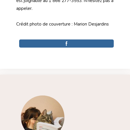
est joignable au 1 866 277-3553. N’hésitez pas à
appeler.
Crédit photo de couverture : Marion Desjardins