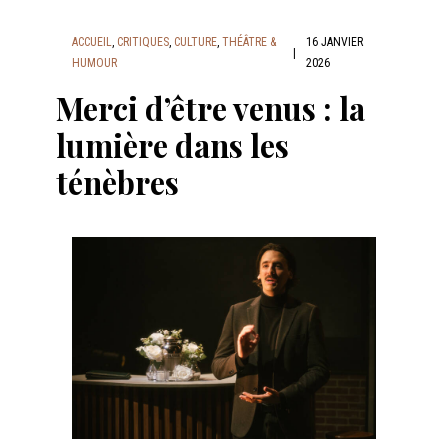
ACCUEIL
,
CRITIQUES
,
CULTURE
,
THÉÂTRE &
16 JANVIER
|
HUMOUR
2026
Merci d’être venus : la
lumière dans les
ténèbres