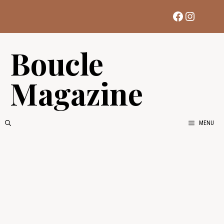
Aller
Facebook
Instag
au
contenu
Boucle
Magazine
MENU