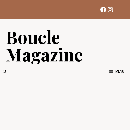
Aller
Facebook
Instag
au
contenu
Boucle
Magazine
MENU