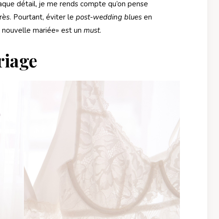
chaque détail, je me rends compte qu’on pense
rès. Pourtant, éviter le
post-wedding blues
en
t nouvelle mariée» est un
must
.
riage