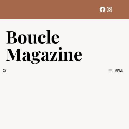
Aller
Facebook
Instag
au
contenu
Boucle
Magazine
MENU