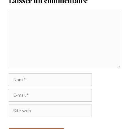
Laisser un commentaire
Commentaire
Nom
E-
mail
Site
web