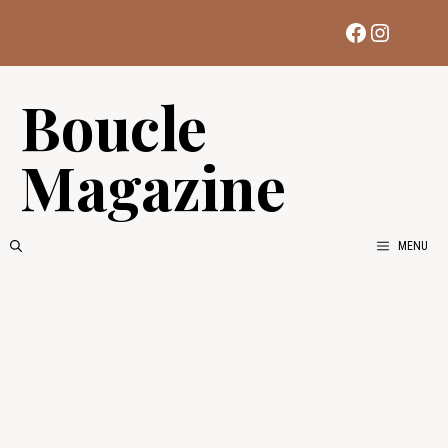
Aller
Facebook
Instag
au
contenu
Boucle
Magazine
MENU