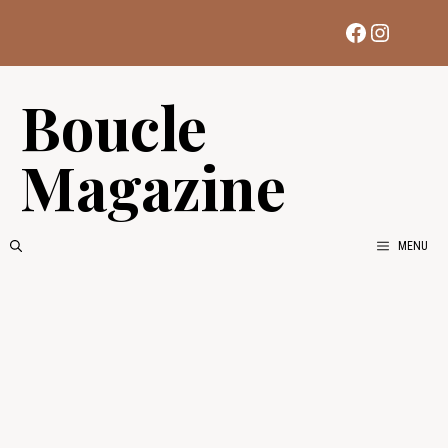
Aller
Facebook
Instag
au
contenu
Boucle
Magazine
MENU