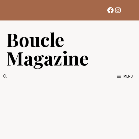
Aller
Facebook
Instag
au
contenu
Boucle
Magazine
MENU