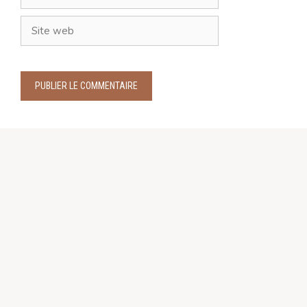
mail
Site
web