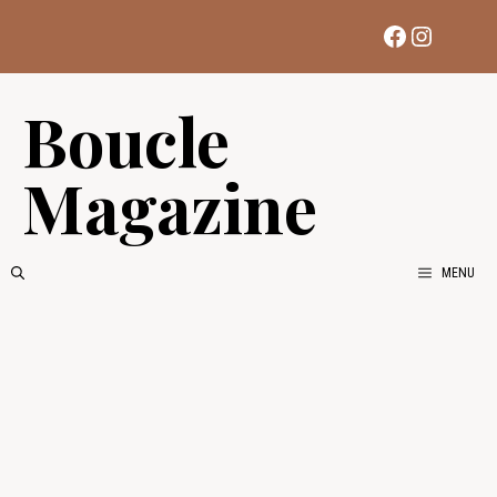
Aller
Facebook
Instag
au
contenu
Boucle
Magazine
MENU