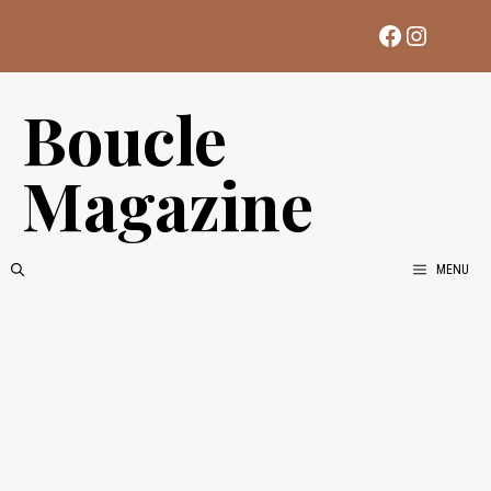
Aller
Facebook
Instag
au
contenu
Boucle
Magazine
MENU