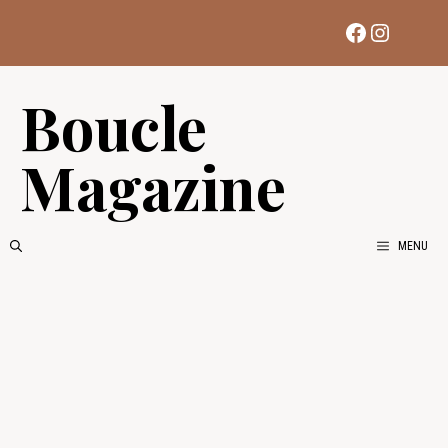
Aller
Facebook
Instag
au
contenu
Boucle
Magazine
MENU