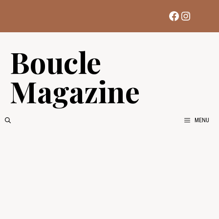
Aller
Facebook
Instag
au
contenu
Boucle
Magazine
MENU