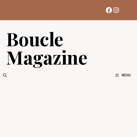
Aller
Facebook
Instag
au
contenu
Boucle
Magazine
MENU