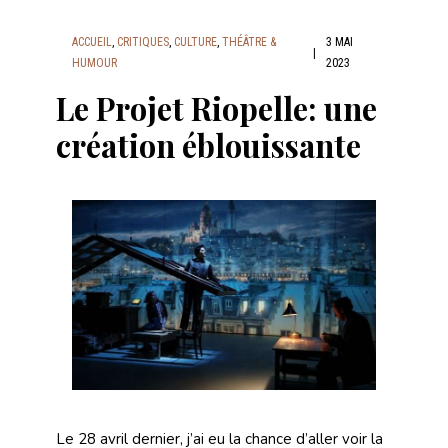
ACCUEIL
,
CRITIQUES
,
CULTURE
,
THÉÂTRE &
3 MAI
|
HUMOUR
2023
Le Projet Riopelle: une
création éblouissante
Le 28 avril dernier, j’ai eu la chance d’aller voir la