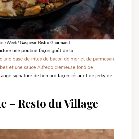
tine Week / Gaspésie Bistro Gourmand
nclure une poutine façon goût de la
 une base de frites de bacon de mer et de parmesan
erbes et une sauce Alfredo crémeuse fond de
élange signature de homard façon césar et de jerky de
e – Resto du Village