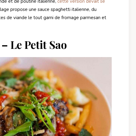
nde et de poutine italienne,
cette version devait se
llage propose une sauce spaghetti italienne, du
ttes de viande le tout garni de fromage parmesan et
– Le Petit Sao