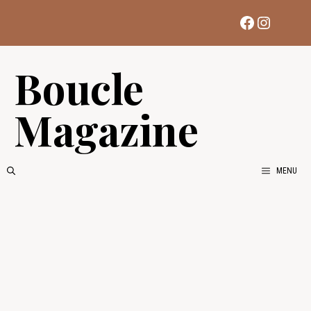
Aller
Facebook
Instag
au
contenu
Boucle
Magazine
MENU