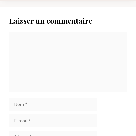
Laisser un commentaire
Commentaire
Nom
E-
mail
Site