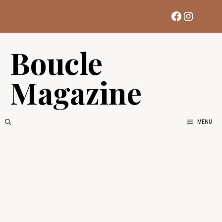
Aller
Facebook
Instag
au
contenu
Boucle
Magazine
MENU