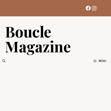
Aller
Facebook
Instag
au
contenu
Boucle
Magazine
MENU