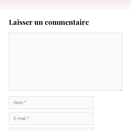
Laisser un commentaire
Commentaire
Nom
E-
mail