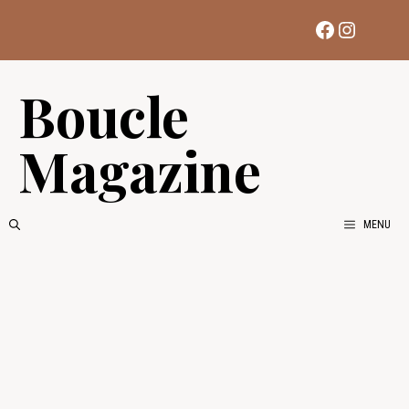
Aller
Facebook
Instag
au
contenu
Boucle
Magazine
MENU