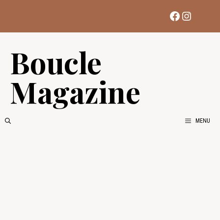
Aller
Facebook
Instag
au
contenu
Boucle
Magazine
MENU