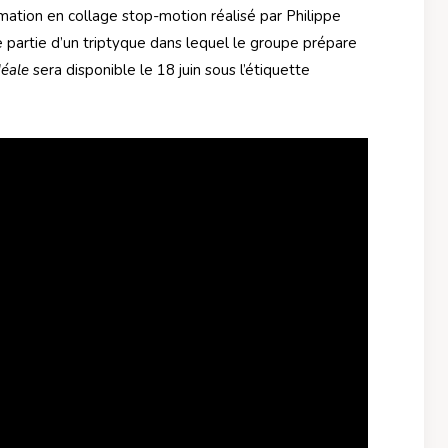
imation en collage stop-motion réalisé par Philippe
 partie d’un triptyque dans lequel le groupe prépare
déale
sera disponible le 18 juin sous l’étiquette