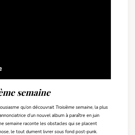
ième semaine
thousiasme qu’on découvrait
Troisième semaine
, la plus
 annonciatrice d’un nouvel album à paraître en juin
ème semaine
raconte les obstacles qui se placent
ose, le tout dument livrer sous fond post-punk.