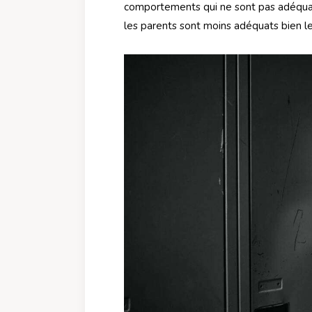
comportements qui ne sont pas adéquats 
les parents sont moins adéquats bien les