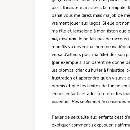
pas.» Il insiste et insiste, il la manipule
banal vous me direz, mais ma job de mère 
vraiment jouer aux legos. Si elle dit non
ma fille et j’enseigne à mon fiston que 
oui, c’est non.
Je ne fais pas de raccourci
mon fils va devenir un homme inadéquat,
versa d’ailleurs pour ma fille) dès son 
(par exemple si son parent ne donne p
les plombs, crier ou hurler à l’injustice,
frustration et apprendre qu’on y survit 
permis et que les limites de l’un ne so
jeunes enfants et ados à tolérer les fr
essentiel.
Pas seulement le consentemen
Parler de sexualité aux enfants c’est d’a
expliquer comment s’expliquer, s’affirm