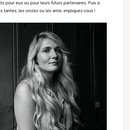
pour eux ou pour leurs futurs partenaires. Puis si
 tantes, les oncles ou les amis: impliquez-vous !