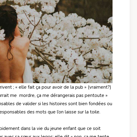
ivent ; « elle fait ça pour avoir de la pub » (vraiment?)
ourrait me mordre, ça me dérangerais pas pentoute »
ables de valider si les histoires sont bien fondées ou
esponsables des mots que l’on laisse sur la toile.
pidement dans la vie du jeune enfant que ce soit
uer avec sa sœur aux legos: elle dit « non, ça me tente