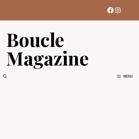
Aller
Facebook
Instag
au
contenu
Boucle
Magazine
MENU