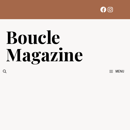
Aller
Facebook
Instag
au
contenu
Boucle
Magazine
MENU