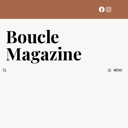
Aller
Facebook
Instag
au
contenu
Boucle
Magazine
MENU