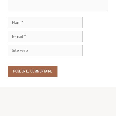
Nom
E-
mail
Site
web