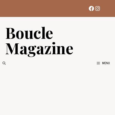
Aller
Facebook
Instag
au
contenu
Boucle
Magazine
MENU