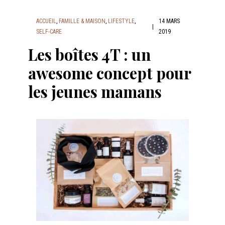
ACCUEIL
,
FAMILLE & MAISON
,
LIFESTYLE
,
14 MARS
|
SELF-CARE
2019
Les boîtes 4T : un
awesome concept pour
les jeunes mamans