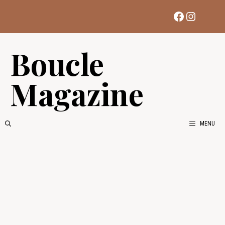
Aller
Facebook
Instag
au
contenu
Boucle
Magazine
MENU