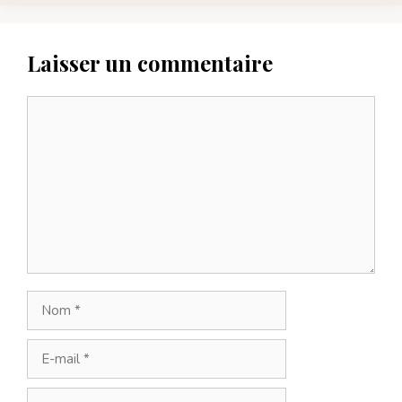
Laisser un commentaire
Commentaire
Nom
E-
mail
Site