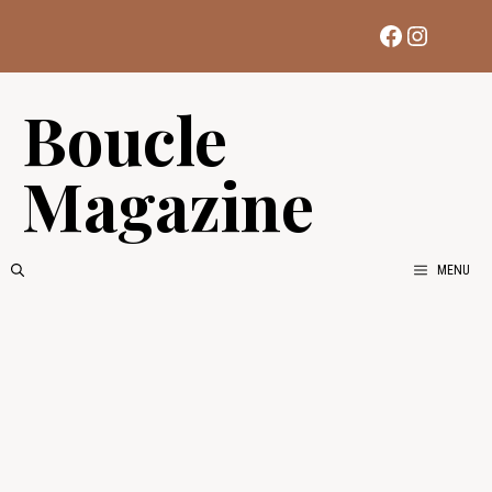
Aller
Facebook
Instag
au
contenu
Boucle
Magazine
MENU