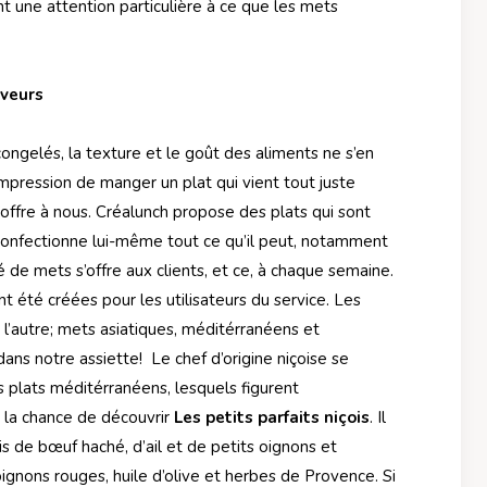
 une attention particulière à ce que les mets
aveurs
ongelés, la texture et le goût des aliments ne s’en
impression de manger un plat qui vient tout juste
s’offre à nous. Créalunch propose des plats qui sont
 confectionne lui-même tout ce qu’il peut, notamment
é de mets s’offre aux clients, et ce, à chaque semaine.
t été créées pour les utilisateurs du service. Les
 l’autre; mets asiatiques, méditérranéens et
dans notre assiette! Le chef d’origine niçoise se
s plats méditérranéens, lesquels figurent
u la chance de découvrir
Les petits parfaits niçois
. Il
is de bœuf haché, d’ail et de petits oignons et
ignons rouges, huile d’olive et herbes de Provence. Si