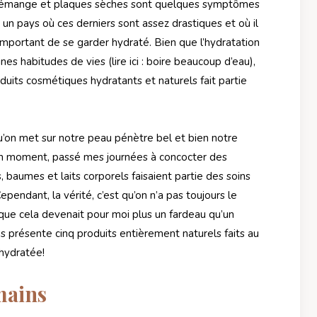
i démange et plaques sèches sont quelques symptômes
n pays où ces derniers sont assez drastiques et où il
t important de se garder hydraté. Bien que l’hydratation
s habitudes de vies (lire ici : boire beaucoup d’eau),
roduits cosmétiques hydratants et naturels fait partie
u’on met sur notre peau pénètre bel et bien notre
 un moment, passé mes journées à concocter des
, baumes et laits corporels faisaient partie des soins
ependant, la vérité, c’est qu’on n’a pas toujours le
que cela devenait pour moi plus un fardeau qu’un
vous présente cinq produits entièrement naturels faits au
hydratée!
mains