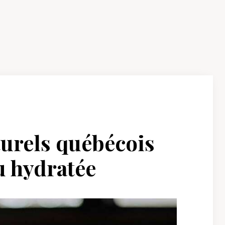
turels québécois
u hydratée