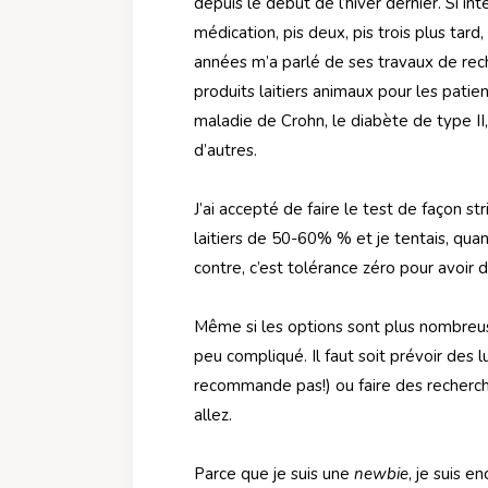
depuis le début de l’hiver dernier. Si in
médication, pis deux, pis trois plus tard
années m’a parlé de ses travaux de rech
produits laitiers animaux pour les pat
maladie de Crohn, le diabète de type II,
d’autres.
J’ai accepté de faire le test de façon s
laitiers de 50-60% % et je tentais, quan
contre, c’est tolérance zéro pour avoir
Même si les options sont plus nombreuses
peu compliqué. Il faut soit prévoir des 
recommande pas!) ou faire des recherche
allez.
Parce que je suis une
newbie
, je suis e