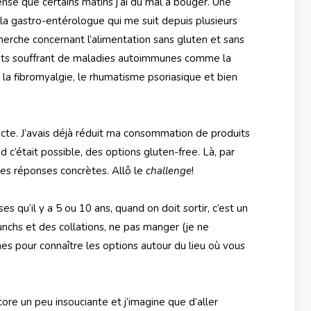
tense que certains matins j’ai du mal à bouger. Une
, la gastro-entérologue qui me suit depuis plusieurs
erche concernant l’alimentation sans gluten et sans
ients souffrant de maladies autoimmunes comme la
 la fibromyalgie, le rhumatisme psoriasique et bien
tricte. J’avais déjà réduit ma consommation de produits
d c’était possible, des options gluten-free. Là, par
 des réponses concrètes. Allô le
challenge
!
 qu’il y a 5 ou 10 ans, quand on doit sortir, c’est un
lunchs et des collations, ne pas manger (je ne
s pour connaître les options autour du lieu où vous
ncore un peu insouciante et j’imagine que d’aller