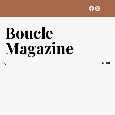
Aller
Facebook
Instag
au
contenu
Boucle
Magazine
MENU