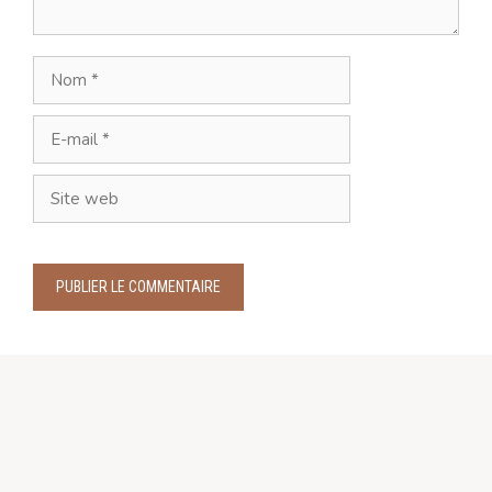
Nom
E-
mail
Site
web