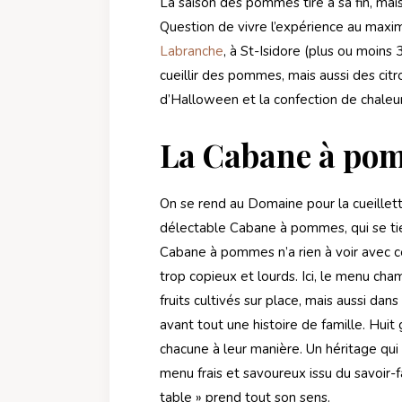
La saison des pommes tire à sa fin, mai
Question de vivre l’expérience au max
Labranche
, à St-Isidore (plus ou moins
cueillir des pommes, mais aussi des cit
d’Halloween et la confection de chaleu
La Cabane à po
On se rend au Domaine pour la cueillet
délectable Cabane à pommes, qui se tie
Cabane à pommes n’a rien à voir avec 
trop copieux et lourds. Ici, le menu ch
fruits cultivés sur place, mais aussi dan
avant tout une histoire de famille. Huit g
chacune à leur manière. Un héritage qui 
menu frais et savoureux issu du savoir-fa
table » prend tout son sens.