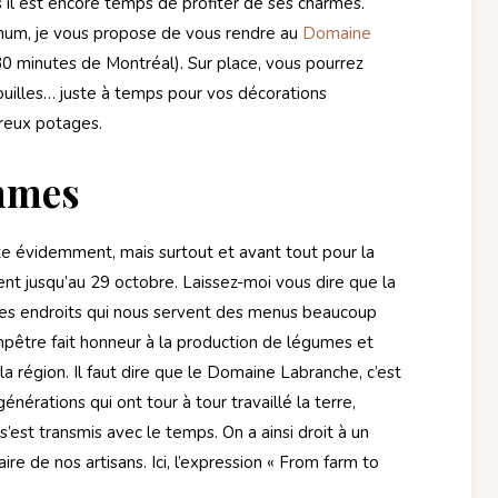
s il est encore temps de profiter de ses charmes.
imum, je vous propose de vous rendre au
Domaine
 30 minutes de Montréal). Sur place, vous pourrez
rouilles… juste à temps pour vos décorations
reux potages.
mmes
te évidemment, mais surtout et avant tout pour la
nt jusqu’au 29 octobre. Laissez-moi vous dire que la
ces endroits qui nous servent des menus beaucoup
ampêtre fait honneur à la production de légumes et
s la région. Il faut dire que le Domaine Labranche, c’est
énérations qui ont tour à tour travaillé la terre,
s’est transmis avec le temps. On a ainsi droit à un
ire de nos artisans. Ici, l’expression « From farm to