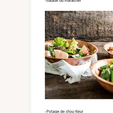
-Salade du maraîcher
-Potage de chou-fleur