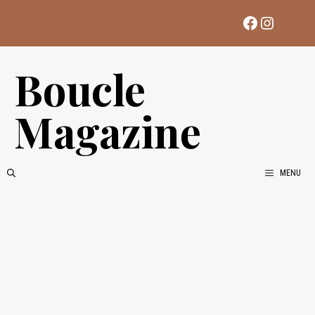
Aller
Facebook
Instag
au
contenu
Boucle
Magazine
MENU