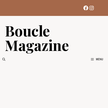
Aller
Facebook
Instag
au
contenu
Boucle
Magazine
MENU