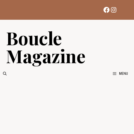
Aller
Facebook
Instag
au
contenu
Boucle
Magazine
MENU