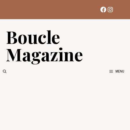
Aller
Facebook
Instag
au
contenu
Boucle
Magazine
MENU