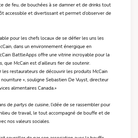
nce de feu, de bouchées à se damner et de drinks tout
utôt accessible et divertissant et permet
d’observer de
e pour les chefs locaux de se défier les uns les
 McCain, dans un environnement énergique en
Cain BattleApps offre une vitrine incroyable pour la
 que McCain est d’ailleurs fier de soutenir.
 les restaurateurs de découvrir les produits McCain
a nourriture », souligne Sebastien De Vuyst, directeur
ices alimentaires Canada.»
ans de
partys
de cuisine, l’idée de se rassembler pour
ilieu de travail, le tout accompagné de bouffe et de
vec nos valeurs sociales.
it sourciller de par son association avec la bouffe