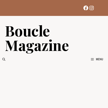
Aller
Facebook
Instag
au
contenu
Boucle
Magazine
MENU