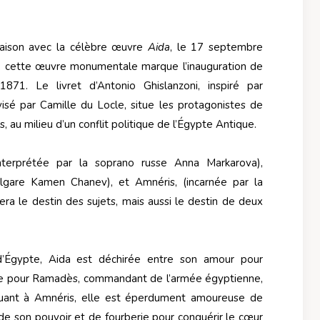
aison avec la célèbre œuvre
Aida
, le 17 septembre
, cette œuvre monumentale marque l’inauguration de
71. Le livret d’Antonio Ghislanzoni, inspiré par
isé par Camille du Locle, situe les protagonistes de
 au milieu d’un conflit politique de l’Égypte Antique.
nterprétée par la soprano russe Anna Markarova),
ulgare Kamen Chanev), et Amnéris, (incarnée par la
ra le destin des sujets, mais aussi le destin de deux
 d’Égypte, Aida est déchirée entre son amour pour
me pour Ramadès, commandant de l’armée égyptienne,
Quant à Amnéris, elle est éperdument amoureuse de
e son pouvoir et de fourberie pour conquérir le cœur