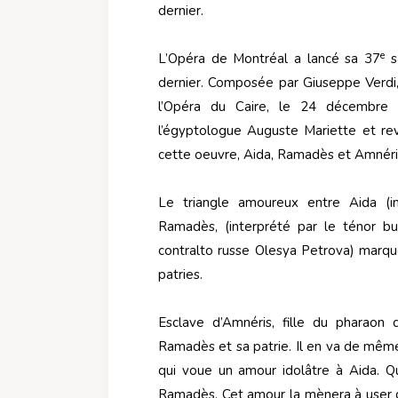
dernier.
e
L’Opéra de Montréal a lancé sa 37
s
dernier. Composée par Giuseppe Verdi
l’Opéra du Caire, le 24 décembre 18
l’égyptologue Auguste Mariette et rev
cette oeuvre, Aida, Ramadès et Amnéris,
Le triangle amoureux entre Aida (i
Ramadès, (interprété par le ténor b
contralto russe Olesya Petrova) marque
patries.
Esclave d’Amnéris, fille du pharaon
Ramadès et sa patrie. Il en va de mê
qui voue un amour idolâtre à Aida. 
Ramadès. Cet amour la mènera à user d