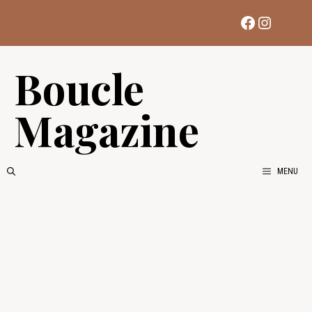
Aller
Facebook
Instag
au
contenu
Boucle
Magazine
MENU