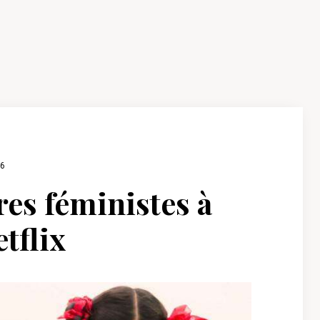
16
es féministes à
tflix